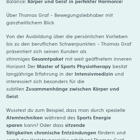
Balance:
Körper und Geist in perfekter Harmonie
!
Über Thomas Graf – Bewegungsliebhaber mit
ganzheitlichem Blick
Von der Ausbildung über die persönlichen Vorlieben
bis zu den beruflichen Schwerpunkten – Thomas Graf
präsentiert sich seinen Kunden als
stimmiges
Gesamtpaket
mit weit geöffnetem inneren
Horizont. Der
Master of Sports Physiotherapy
besitzt
langjährige Erfahrung in der
Intensivmedizin
und
interessiert sich besonders für die
subtilen
Zusammenhänge zwischen Körper und
Geist
.
Wusstest du zum Beispiel, dass man durch spezielle
Atemtechniken
während des
Sports Energie
sparen
kann? Oder dass
sitzende
Tätigkeiten
chronische Entzündungen
fördern und
somit das Verletzungsrisiko erhöhen? Thomas Graf