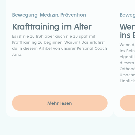
Bewegung
,
Medizin, Prävention
Bewe
Krafttraining im Alter
Wen
ins 
Es ist nie zu früh aber auch nie zu spät mit
Krafttraining zu beginnen! Warum? Das erfährst
Wenn de
du in diesem Artikel von unserer Personal Coach
ins Bei
Jana.
eigentl
diesem A
Orthopä
Ursache
Einblick
Mehr lesen