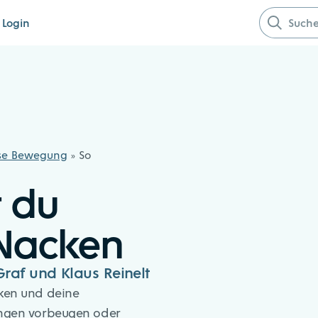
Suche nach
Login
se Bewegung
»
So
 du
 Nacken
raf und Klaus Reinelt
cken und deine
nungen vorbeugen oder