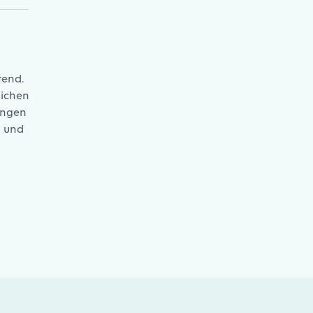
tend.
lichen
ungen
r und