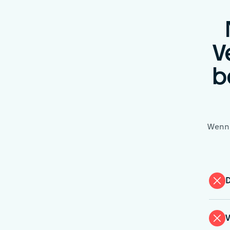
V
b
Wenn 
D