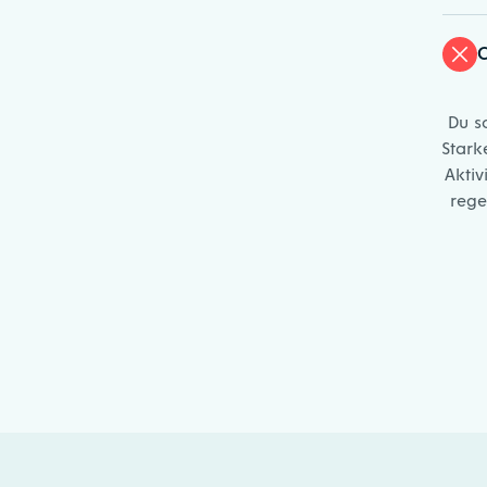
C
Du s
Stark
Akti
rege