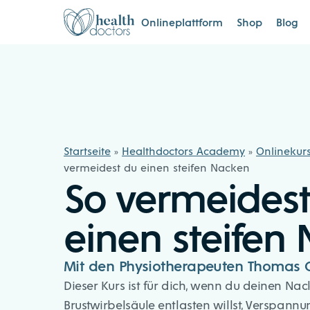
Zum Inhalt springen
Healthdoctors
Onlineplattform
Shop
Blog
Startseite
»
Healthdoctors Academy
»
Onlinekur
vermeidest du einen steifen Nacken
So vermeidest
einen steifen
Mit den Physiotherapeuten Thomas G
Dieser Kurs ist für dich, wenn du deinen Na
Brustwirbelsäule entlasten willst, Verspan