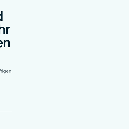
d
hr
en
tigen,