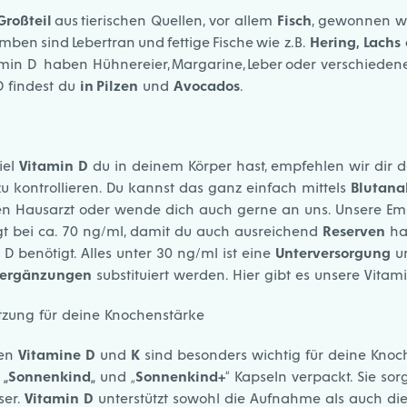
Großteil
aus tierischen Quellen, vor allem
Fisch
, gewonnen w
ben sind Lebertran und fettige Fische wie z.B.
Hering, Lachs
min D haben Hühnereier, Margarine, Leber oder verschiedene 
D findest du
in Pilzen
und
Avocados
.
iel
Vitamin D
du in deinem Körper hast, empfehlen wir dir 
u kontrollieren. Du kannst das ganz einfach mittels
Blutana
en Hausarzt oder wende dich auch gerne an uns. Unsere Em
egt bei ca. 70 ng/ml, damit du auch ausreichend
Reserven
has
 benötigt. Alles unter 30 ng/ml ist eine
Unterversorgung
un
ergänzungen
substituiert werden. Hier gibt es unsere
Vitam
ützung für deine Knochenstärke
hen
Vitamine D
und
K
sind besonders wichtig für deine Knoc
n
„
Sonnenkind
„
und „
Sonnenkind+
“ Kapseln verpackt. Sie sor
ser.
Vitamin D
unterstützt sowohl die Aufnahme als auch di