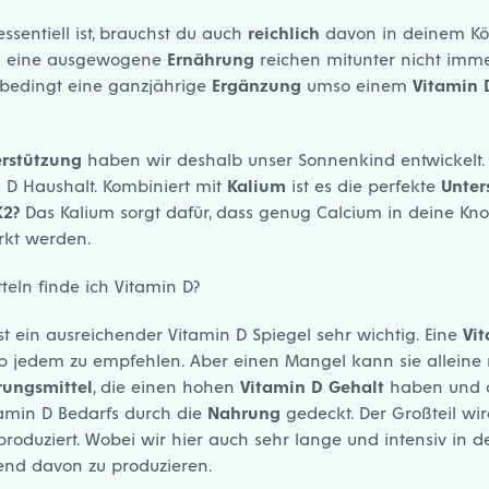
ssentiell ist, brauchst du auch
reichlich
davon in deinem Kör
 eine ausgewogene
Ernährung
reichen mitunter nicht imme
nbedingt eine ganzjährige
Ergänzung
umso einem
Vitamin 
rstützung
haben wir deshalb unser Sonnenkind entwickelt. 
 D Haushalt. Kombiniert mit
Kalium
ist es die perfekte
Unter
2?
Das Kalium sorgt dafür, dass genug Calcium in deine 
rkt werden.
teln finde ich Vitamin D?
st ein ausreichender Vitamin D Spiegel sehr wichtig. Eine
Vit
b jedem zu empfehlen. Aber einen Mangel kann sie alleine 
ungsmittel
, die einen hohen
Vitamin D Gehalt
haben und d
amin D Bedarfs durch die
Nahrung
gedeckt. Der Großteil wir
roduziert. Wobei wir hier auch sehr lange und intensiv in 
nd davon zu produzieren.