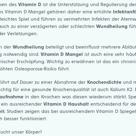
aben des
Vitamin D
ist die Unterstützung und Regulierung d
s Vitamin D Mangel gehören daher eine erhöhte
Infektanfä
leichtes Spiel und führen zu vermehrten Infekten der Atem
ch zu einer verzögerten oder schlechten
Wundheilung
füh
er Verletzungen.
an der
Wundheilung
beteiligt und beeinflusst mehrere Abläufe
g notwendig sind.
Vitamin D Mangel
ist auch eine sehr häu
ischer Erschöpfung. Wichtig zu erwähnen ist das ein chroni
hten Osteoporose-Risiko führt.
ührt auf Dauer zu einer Abnahme der
Knochendichte
und m
ichtig für eine gesunde Knochenqualität ist auch Kalium K2. 
maufnahme
in den Knochen was diesen wiederum stärkt. Spe
ist ein ausreichender
Vitamin D Haushalt
entscheidend für d
it.
Studien zeigen das bei ausreichendem Vitamin D Spiegel 
h besser funktioniert.
aucht unser Körper?