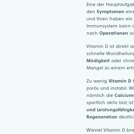
Eine der Hauptaufg
den
Symptomen
eine
und Viren haben ein 
Immunsystem kann au
nach
Operationen
od
Vitamin D ist direkt 
schnelle Wundheilun
Müdigkeit
oder chron
Mangel zu einem erhö
Zu wenig
Vitamin D
f
porös und instabil. W
nämlich die
Calciu
sportlich aktiv bist, 
und Leistungsfähigke
Regeneration
deutlic
Wieviel Vitamin D br