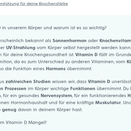
erstützung für deine Knochenstärke
in unserem Körper und warum ist es so wichtig?
hrscheinlich bekannt als
Sonnenhormon
oder
Knochenvitam
der
UV-Strahlung
vom Körper selbst hergestellt werden kan
n für deine Knochengesundheit ist.
Vitamin D
fällt im Grunde
nition, da es zum Unterschied zu anderen Vitaminen, vom
K
so die Funktion eines
Hormons
übernimmt.
Aus
zahlreichen Studien
wissen wir, dass
Vitamin D
unerläss
en Prozessen
im Körper wichtige
Funktionen
übernimmt. Du b
, für ein gesundes
Nervensystem
, für ein funktionierendes
H
enen Hormonhaushalt und für eine kräftige
Muskulatur
. Un
u
genug
davon in deinem Körper hast.
em Vitamin D Mangel?