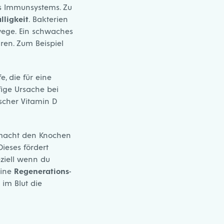
es Immunsystems. Zu
lligkeit
. Bakterien
wege. Ein schwaches
ren. Zum Beispiel
, die für eine
fige Ursache bei
scher Vitamin D
acht den Knochen
Dieses fördert
ziell wenn du
eine
Regenerations-
im Blut die