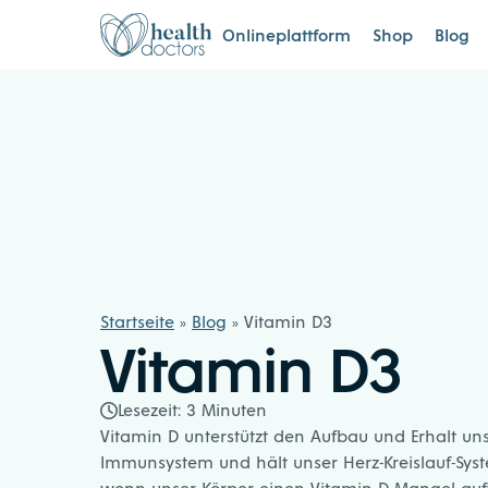
Zum Inhalt springen
Healthdoctors
Onlineplattform
Shop
Blog
Startseite
»
Blog
»
Vitamin D3
Vitamin D3
Lesezeit:
3
Minuten
Vitamin D unterstützt den Aufbau und Erhalt un
Immunsystem und hält unser Herz-Kreislauf-Syst
wenn unser Körper einen Vitamin D Mangel aufw