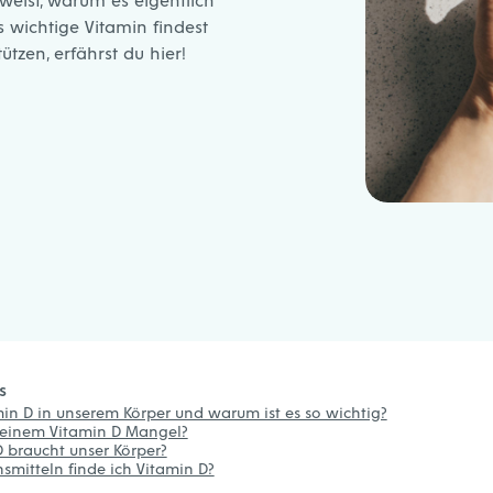
 wichtige Vitamin findest
ützen, erfährst du hier!
s
n D in unserem Körper und warum ist es so wichtig?
i einem Vitamin D Mangel?
D braucht unser Körper?
smitteln finde ich Vitamin D?