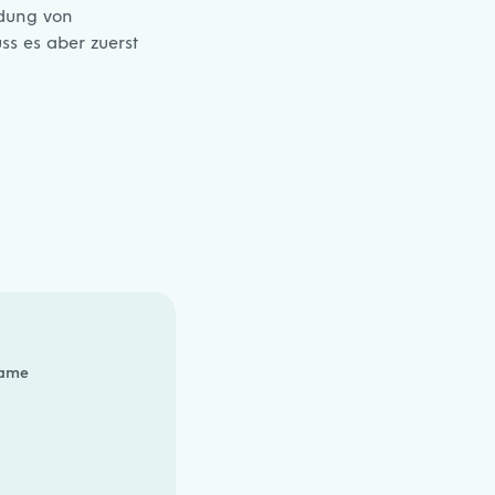
ldung von
s es aber zuerst
ame