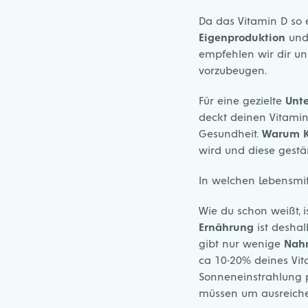
Da das Vitamin D so e
Eigenproduktion
und
empfehlen wir dir u
vorzubeugen.
Für eine gezielte
Unte
deckt deinen Vitamin
Gesundheit.
Warum K
wird und diese gestä
In welchen Lebensmit
Wie du schon weißt, i
Ernährung
ist deshal
gibt nur wenige
Nahr
ca 10-20% deines Vit
Sonneneinstrahlung p
müssen um ausreiche