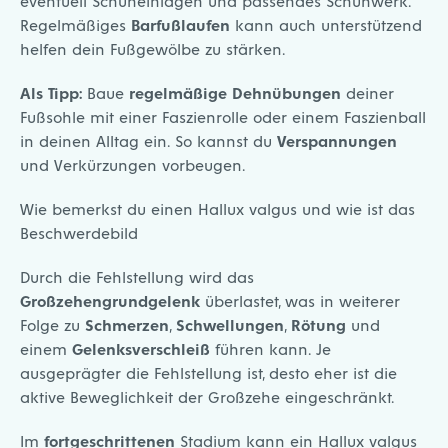
eventuell Schuheinlagen und passendes Schuhwerk.
Regelmäßiges
Barfußlaufen
kann auch unterstützend
helfen dein Fußgewölbe zu stärken.
Als Tipp:
Baue
regelmäßige
Dehnübungen
deiner
Fußsohle mit einer Faszienrolle oder einem Faszienball
in deinen Alltag ein. So kannst du
Verspannungen
und Verkürzungen vorbeugen.
Wie bemerkst du einen Hallux valgus und wie ist das
Beschwerdebild
Durch die Fehlstellung wird das
Großzehengrundgelenk
überlastet, was in weiterer
Folge zu
Schmerzen
,
Schwellungen
,
Rötung
und
einem
Gelenksverschleiß
führen kann. Je
ausgeprägter die Fehlstellung ist, desto eher ist die
aktive Beweglichkeit der Großzehe eingeschränkt.
Im
fortgeschrittenen
Stadium kann ein Hallux valgus